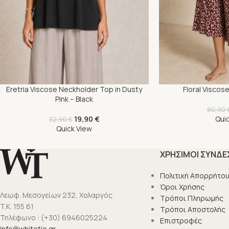
Eretria Viscose Neckholder Top in Dusty
Floral Viscos
Pink – Black
80,90
19,90
€
Qui
32,90
€
Quick View
ΧΡΗΣΙΜΟΙ ΣΥΝΔΕ
Πολιτική Απορρήτο
Όροι Χρήσης
Λεωφ. Μεσογείων 232, Χολαργός
Τρόποι Πληρωμής
T.K. 155 61
Τρόποι Αποστολής
Τηλέφωνο : (+30) 6946025224
Επιστροφές
info@whitetie.gr