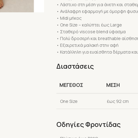
• Λάστιχο στη μέση για άνετη και σταθ
• Ανάλαφρη εφαρμογή με όμορφη φυσικ
• Midi μήκος
• One Size – καλύπτει έως Large
• Σταθερό viscose blend ύφασμα
• Πολύ δροσερή και breathable αίσθησ
• Εξαιρετικά μαλακή στην αφή
• Κατάλληλη για ευαίσθητα δέρματα και
Διαστάσεις
ΜΕΓΕΘΟΣ
ΜΕΣΗ
One Size
έως 92 cm
Οδηγίες Φροντίδας