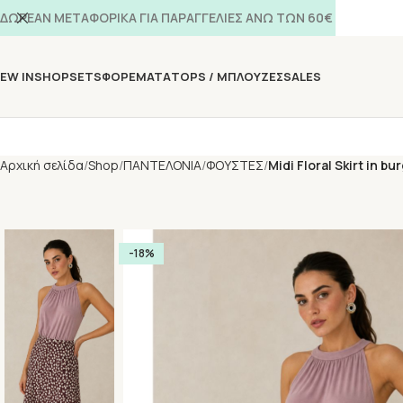
ΔΩΡΕΑΝ ΜΕΤΑΦΟΡΙΚΑ ΓΙΑ ΠΑΡΑΓΓΕΛΙΕΣ ΑΝΩ ΤΩΝ 60€
EW IN
SHOP
SETS
ΦΟΡΕΜΑΤΑ
TOPS / ΜΠΛΟΥΖΕΣ
SALES
Αρχική σελίδα
Shop
ΠΑΝΤΕΛΟΝΙΑ
ΦΟΥΣΤΕΣ
Midi Floral Skirt in b
-18%