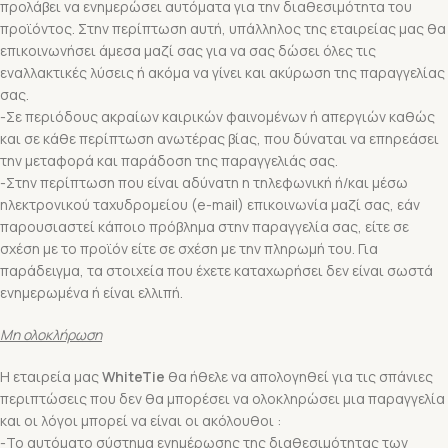
προλάβει να ενημερώσει αυτόματα για την διαθεσιμότητα του
προϊόντος. Στην περίπτωση αυτή, υπάλληλος της εταιρείας μας θα
επικοινωνήσει άμεσα μαζί σας για να σας δώσει όλες τις
εναλλακτικές λύσεις ή ακόμα να γίνει και ακύρωση της παραγγελίας
σας.
-Σε περιόδους ακραίων καιρικών φαινομένων ή απεργιών καθώς
και σε κάθε περίπτωση ανωτέρας βίας, που δύναται να επηρεάσει
την μεταφορά και παράδοση της παραγγελιάς σας.
-Στην περίπτωση που είναι αδύνατη η τηλεφωνική ή/και μέσω
ηλεκτρονικού ταχυδρομείου (e-mail) επικοινωνία μαζί σας, εάν
παρουσιαστεί κάποιο πρόβλημα στην παραγγελία σας, είτε σε
σχέση με το προϊόν είτε σε σχέση με την πληρωμή του. Για
παράδειγμα, τα στοιχεία που έχετε καταχωρήσει δεν είναι σωστά
ενημερωμένα ή είναι ελλιπή.
Μη ολοκλήρωση
Η εταιρεία μας
WhiteTie
θα ήθελε να απολογηθεί για τις σπάνιες
περιπτώσεις που δεν θα μπορέσει να ολοκληρώσει μια παραγγελία
και οι λόγοι μπορεί να είναι οι ακόλουθοι :
-Το αυτόματο σύστημα ενημέρωσης της διαθεσιμότητας των