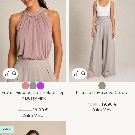
Eretria Viscose Neckholder Top
Palazzo Παντελόνα Crepe
in Dusty Pink
19,90
€
47,90
€
19,90
€
Quick View
32,90
€
Quick View
-56%