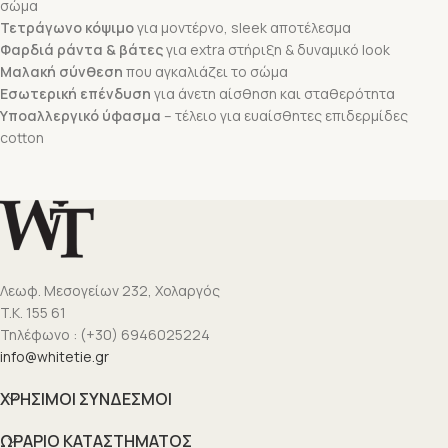
σώμα
Τετράγωνο κόψιμο
για μοντέρνο, sleek αποτέλεσμα
Φαρδιά ράντα & βάτες
για extra στήριξη & δυναμικό look
Μαλακή σύνθεση
που αγκαλιάζει το σώμα
Εσωτερική επένδυση
για άνετη αίσθηση και σταθερότητα
Υποαλλεργικό ύφασμα
– τέλειο για ευαίσθητες επιδερμίδες
cotton
Λεωφ. Μεσογείων 232, Χολαργός
T.K. 155 61
Τηλέφωνο : (+30) 6946025224
info@whitetie.gr
ΧΡΗΣΙΜΟΙ ΣΥΝΔΕΣΜΟΙ
ΩΡΑΡΙΟ ΚΑΤΑΣΤΗΜΑΤΟΣ