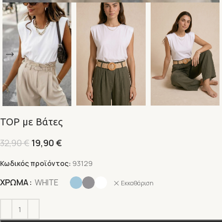
TOP με Βάτες
32,90
€
19,90
€
Κωδικός προϊόντος:
93129
Alternative:
ΧΡΩΜΑ
WHITE
Εκκαθάριση