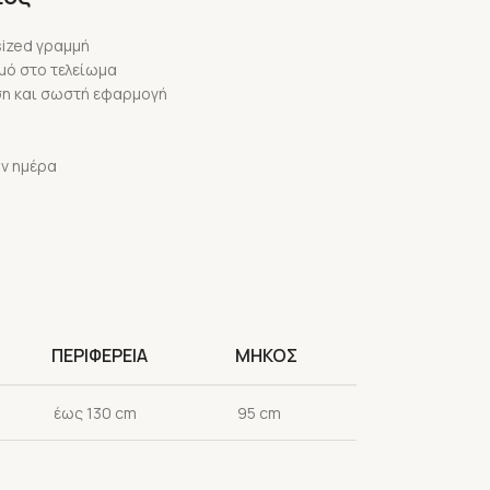
sized γραμμή
μό στο τελείωμα
εση και σωστή εφαρμογή
ην ημέρα
ΠΕΡΙΦΕΡΕΙΑ
ΜΗΚΟΣ
έως 130 cm
95 cm