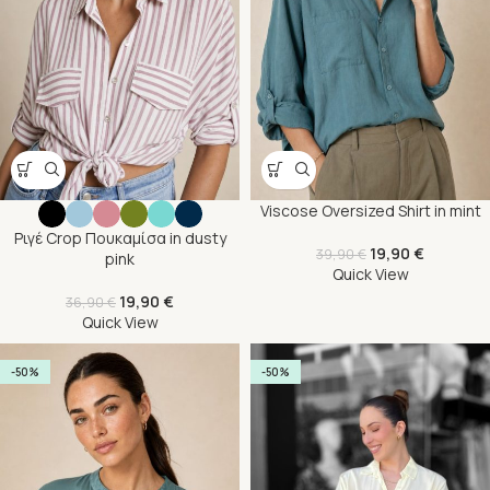
Viscose Oversized Shirt in mint
Ριγέ Crop Πουκαμίσα in dusty
19,90
€
39,90
€
pink
Quick View
19,90
€
36,90
€
Quick View
-50%
-50%