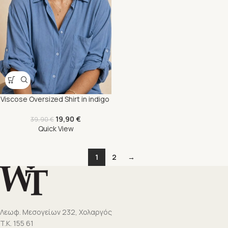
Viscose Oversized Shirt in indigo
19,90
€
39,90
€
Quick View
1
2
→
Λεωφ. Μεσογείων 232, Χολαργός
T.K. 155 61