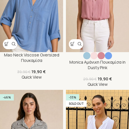
Mao Neck Viscose Oversized
Πουκαμίσα
Monica Αμάνικη Πουκαμίσα in
Dusty Pink
19,90
€
39,90
€
Quick View
19,90
€
29,90
€
Quick View
-46%
-33%
SOLD OUT