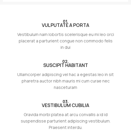
01.
VULPUTATE A PORTA
Vestibulum nam lobortis scelerisque eu mi leo orci
placerat a parturient congue non commodo felis
in dui
02.
SUSCIPIT HABITANT
Ullamcorper adipiscing vel hac a egestas leo in sit
pharetra auctor nibh mauris mi cum curae nec
nasceturam
03.
VESTIBULUM CUBILIA
Gravida morbi platea at arcu convallis a id id
suspendisse parturient adipiscing vestibulum.
Praesent interdu.